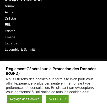
Armax
Asma
Drillstar
EBL
Edams
Emeca
Lagarde
Lecomble & Schmitt
Règlement Général sur la Protection des Données
(RGPD)
MENTIONS LÉGALES
Nous utilisons des cookies sur notre site Web pour vous
offrir l'expérience la plus pertinente en mémorisant vos
PRÉFÉRENCES DE COOKIES & RGPD
préférences de consultation. En cliquant sur «Accepter»,
vous consentez à l'utilisation de tous les cookies >>>
Réglage des Cookies
ACCEPTER
© Copyright 2026